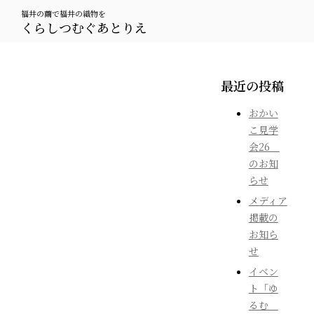
福井の繭で福井の織物を
くらしつむぐあとりえ
最近の投稿
おかい
こ見学
会26
のお知
らせ
メディア
掲載の
お知ら
せ
イベン
ト「ゆ
るむ