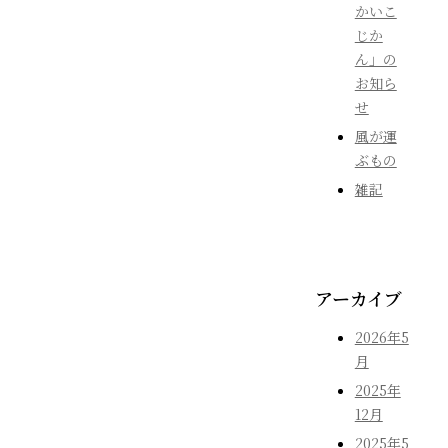
かいこ
じか
ん」の
お知ら
せ
風が運
ぶもの
雑記
アーカイブ
2026年5
月
2025年
12月
2025年5